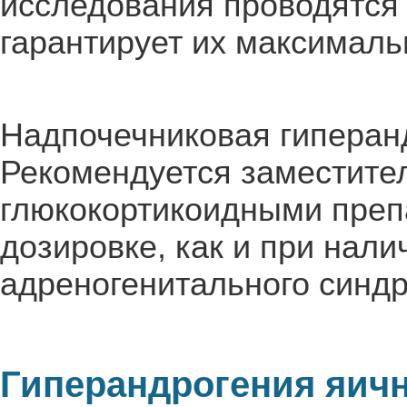
исследования проводятся
гарантирует их максималь
Надпочечниковая гиперанд
Рекомендуется заместите
глюкокортикоидными пре
дозировке, как и при на
адреногенитального синд
Гиперандрогения яичн