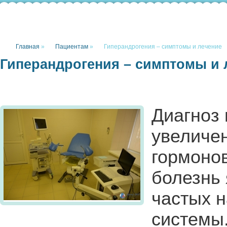
Главная
»
Пациентам
»
Гиперандрогения – симптомы и лечение
Гиперандрогения – симптомы и 
Диагноз
увеличе
гормоно
болезнь 
частых 
системы.