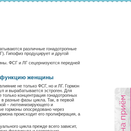
абатываются различные гонадотропные
). Гипофиз продуцирует и другой
ны. ФСГ и ЛГ сецернизуются передней
ю функцию женщины
лияние не только ФСГ, но и ЛГ. Гормон
ул и вырабатывается эстроген. Для
е только концентрация гонадотропных
в в разные фазы цикла. Так, в первой
рой – лютеинизирующего и
ные гормоны опосредовано через
рмона происходит его пролиферация, а
ального цикла прежде всего зависит,