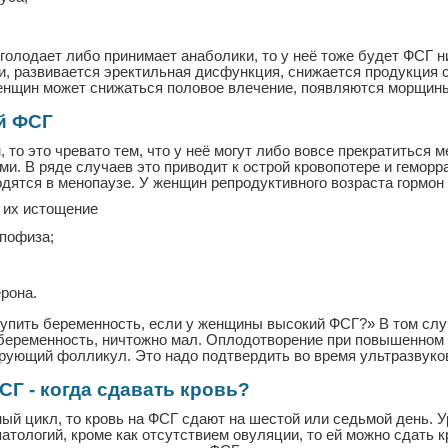
 голодает либо принимает анаболики, то у неё тоже будет ФСГ 
, развивается эректильная дисфункция, снижается продукция 
женщин может снижаться половое влечение, появляются морщины
й ФСГ
о это чревато тем, что у неё могут либо вовсе прекратиться м
. В ряде случаев это приводит к острой кровопотере и геморр
одятся в менопаузе. У женщин репродуктивного возраста гормон
 их истощение
ипофиза;
рона.
тупить беременность, если у женщины высокий ФСГ?» В том слу
 беременность, ничтожно мал. Оплодотворение при повышенном 
рующий фолликул. Это надо подтвердить во время ультразвуко
Г - когда сдавать кровь?
ый цикл, то кровь на ФСГ сдают на шестой или седьмой день.
атологий, кроме как отсутствием овуляции, то ей можно сдать к