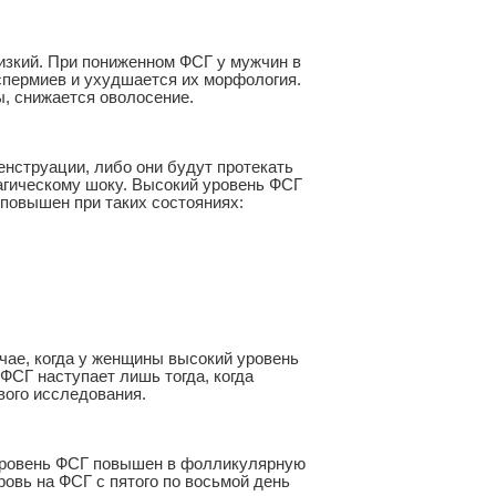
низкий. При пониженном ФСГ у мужчин в
спермиев и ухудшается их морфология.
, снижается оволосение.
енструации, либо они будут протекать
агическому шоку. Высокий уровень ФСГ
 повышен при таких состояниях:
чае, когда у женщины высокий уровень
ФСГ наступает лишь тогда, когда
вого исследования.
 Уровень ФСГ повышен в фолликулярную
ровь на ФСГ с пятого по восьмой день