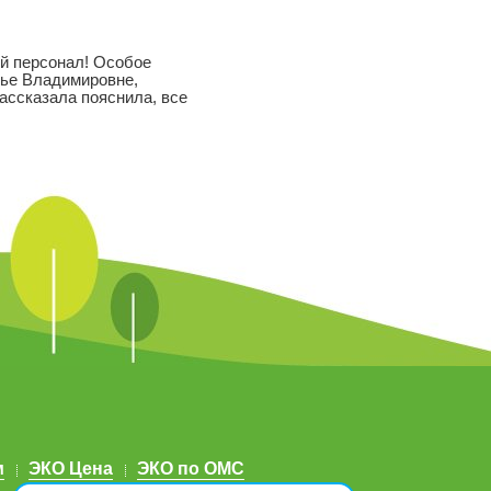
й персонал! Особое
лье Владимировне,
рассказала пояснила, все
м
ЭКО Цена
ЭКО по ОМС