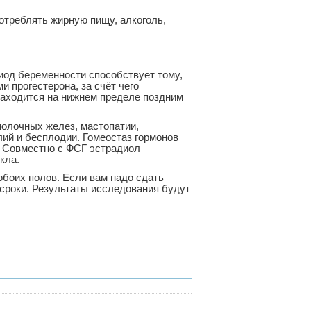
отреблять жирную пищу, алкоголь,
иод беременности способствует тому,
 прогестерона, за счёт чего
находится на нижнем пределе поздним
молочных желез, мастопатии,
лий и бесплодии. Гомеостаз гормонов
. Совместно с ФСГ эстрадиол
кла.
боих полов. Если вам надо сдать
сроки. Результаты исследования будут