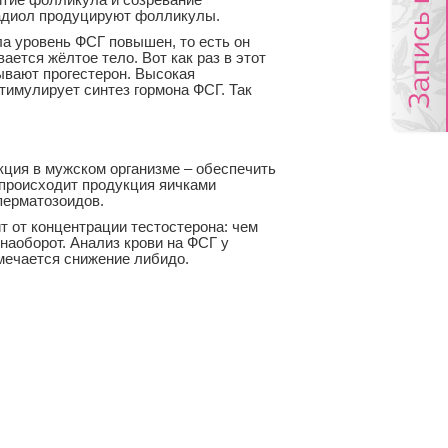
итие фолликула и созревание
радиол продуцируют фолликулы.
ла уровень ФСГ повышен, то есть он
ается жёлтое тело. Вот как раз в этот
ывают прогестерон. Высокая
стимулирует синтез гормона ФСГ. Так
ция в мужском организме – обеспечить
 происходит продукция яичками
перматозоидов.
т от концентрации тестостерона: чем
аоборот. Анализ крови на ФСГ у
тмечается снижение либидо.