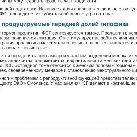
чины могут сдавать кровь на ФСГ когда хотят.
ющей подготовки. Накануне сдачи анализа женщине не стоит уп
 ФСГ проводится из кубитальной вены с утра натощак.
, продуцируемые передней долей гипофиза
гормон пролактин. ФСГ синтезируется там же. Пролактин в пер
зы, начинается лактация. Он стимулирует выработку яичниками
рация пролактина максимальна ночью, она резко снижается и 
ь начинает повышаться.
уется определять при самопроизвольном выделении молока из 
ских аднекситах, эндометритах, инфантильности женских генита
 и ФСГ. Эстрадиол тоже относится к женским половым гормонам
чек, своевременному менархе и становлению менструального ци
многим проблемам с репродуктивной функцией представителей о
«Центр ЭКО» Смоленск. У нас анализ ФСГ делают в кратчайшие 
.