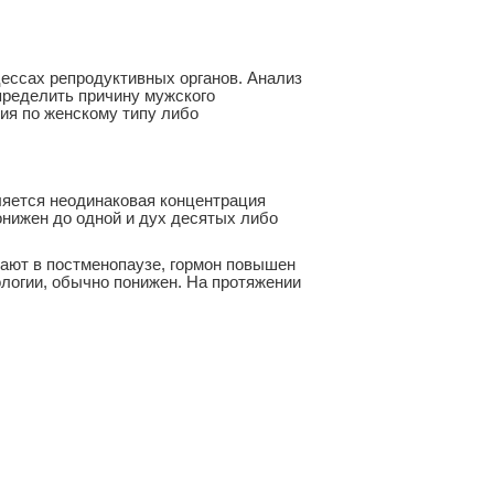
ессах репродуктивных органов. Анализ
пределить причину мужского
ия по женскому типу либо
ляется неодинаковая концентрация
онижен до одной и дух десятых либо
вают в постменопаузе, гормон повышен
ологии, обычно понижен. На протяжении