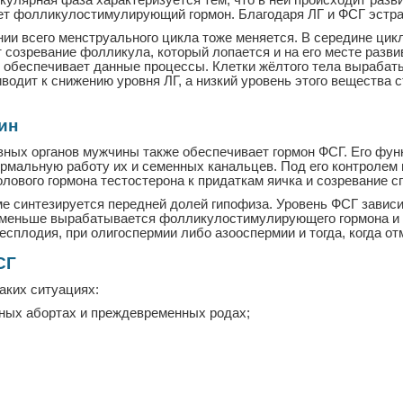
кулярная фаза характеризуется тем, что в ней происходит разв
ует фолликулостимулирующий гормон. Благодаря ЛГ и ФСГ эст
ии всего менструального цикла тоже меняется. В середине цик
созревание фолликула, который лопается и на его месте развив
и обеспечивает данные процессы. Клетки жёлтого тела вырабат
водит к снижению уровня ЛГ, а низкий уровень этого вещества 
ин
ных органов мужчины также обеспечивает гормон ФСГ. Его функ
ормальную работу их и семенных канальцев. Под его контролем
лового гормона тестостерона к придаткам яичка и созревание с
ме синтезируется передней долей гипофиза. Уровень ФСГ зависи
 меньше вырабатывается фолликулостимулирующего гормона и н
есплодия, при олигоспермии либо азооспермии и тогда, когда о
СГ
аких ситуациях:
ных абортах и преждевременных родах;