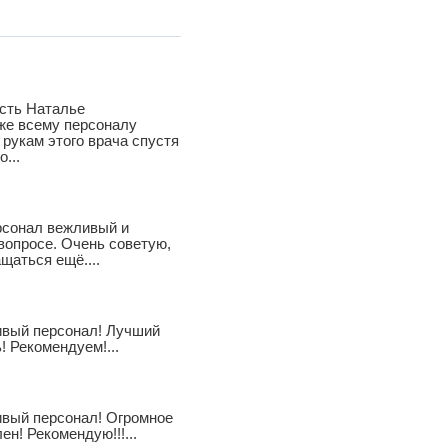
сть Наталье
же всему персоналу
рукам этого врача спустя
...
рсонал вежливый и
вопросе. Очень советую,
щаться ещё....
ивый персонал! Лучший
 Рекомендуем!...
ивый персонал! Огромное
н! Рекомендую!!!...