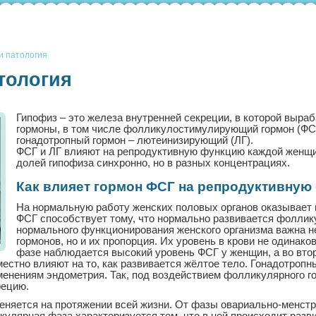
и патология
атология
Гипофиз – это железа внутренней секреции, в которой выр
гормоны, в том числе фолликулостимулирующий гормон (ФСГ
гонадотропный гормон – лютеинизирующий (ЛГ).
ФСГ и ЛГ влияют на репродуктивную функцию каждой женщи
долей гипофиза синхронно, но в разных концентрациях.
Как влияет гормон ФСГ на репродуктивну
На нормальную работу женских половых органов оказывает в
ФСГ способствует тому, что нормально развивается фоллик
нормального функционирования женского организма важна н
гормонов, но и их пропорция. Их уровень в крови не одинако
фазе наблюдается высокий уровень ФСГ у женщин, а во вто
местно влияют на то, как развивается жёлтое тело. Гонадотроп
енениям эндометрия. Так, под воздействием фолликулярного го
рецию.
няется на протяжении всей жизни. От фазы овариально-менстру