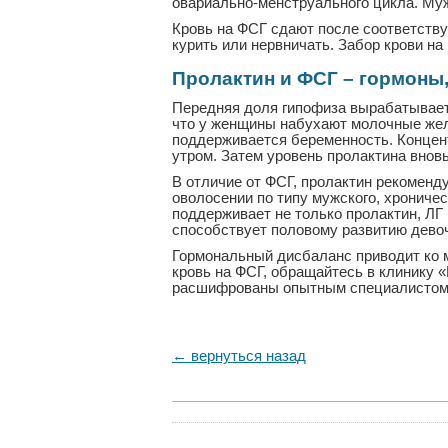
овариально-менструального цикла. Муж
Кровь на ФСГ сдают после соответству
курить или нервничать. Забор крови на
Пролактин и ФСГ – гормоны
Передняя доля гипофиза вырабатывает 
что у женщины набухают молочные желе
поддерживается беременность. Концент
утром. Затем уровень пролактина внов
В отличие от ФСГ, пролактин рекоменд
оволосении по типу мужского, хрониче
поддерживает не только пролактин, ЛГ
способствует половому развитию дево
Гормональный дисбаланс приводит ко 
кровь на ФСГ, обращайтесь в клинику 
расшифрованы опытным специалистом
← вернуться назад