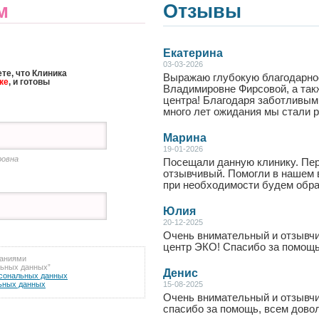
м
Отзывы
Екатерина
03-03-2026
те, что Клиника
Выражаю глубокую благодарно
ке
, и готовы
Владимировне Фирсовой, а так
центра! Благодаря заботливым 
много лет ожидания мы стали ро
Марина
19-01-2026
ровна
Посещали данную клинику. Пе
отзывчивый. Помогли в нашем 
при необходимости будем обра
Юлия
20-12-2025
Очень внимательный и отзывч
центр ЭКО! Спасибо за помощь!
ваниями
льных данных”
Денис
рсональных данных
льных данных
15-08-2025
Очень внимательный и отзывч
спасибо за помощь, всем доволе