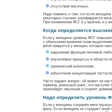
отсутствие месячных.
Надо помнить о том, что если женщина
некоторых случаях атрофируются яички
При пониженном ФСГ и у мужчин, и у 
Когда определяется высоки
Если у женщины уровень ФСГ повышен, т
с обильными кровянистыми выделениями
регистрируется у женщин, которые нах
нарушение функции яичников либо
опухолевые процессы в области г
хронический алкоголизм;
избыточная концентрация тестосте
Часто задают вопрос: «А может ли нас
гормона, реальный шанс, что наступит
произойдёт овуляция и созреет домини
Надо определить уровень ФС
Если у женщины сохранён менструальн
фазу. Если женщина не страдает иной п