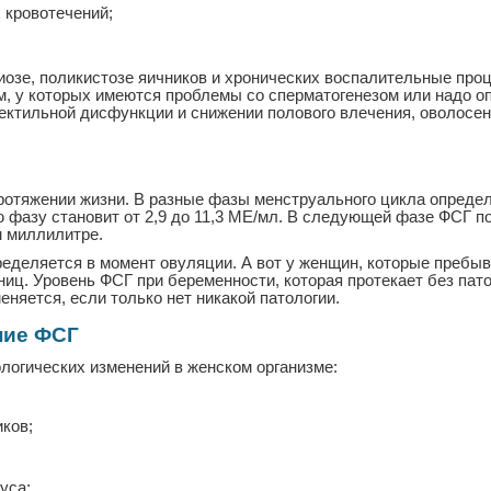
 кровотечений;
озе, поликистозе яичников и хронических воспалительные проц
м, у которых имеются проблемы со сперматогенезом или надо о
ектильной дисфункции и снижении полового влечения, оволосен
ротяжении жизни. В разные фазы менструального цикла опреде
фазу становит от 2,9 до 11,3 МЕ/мл. В следующей фазе ФСГ п
 миллилитре.
еделяется в момент овуляции. А вот у женщин, которые пребы
иц. Уровень ФСГ при беременности, которая протекает без пат
няется, если только нет никакой патологии.
ние ФСГ
логических изменений в женском организме:
ков;
уса;