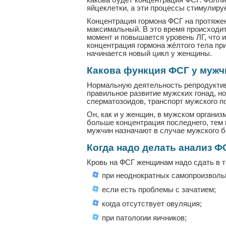
какова будет концентрация ФСГ. Фолли
яйцеклетки, а эти процессы стимулир
Концентрация гормона ФСГ на протяжен
максимальный. В это время происходит 
момент и повышается уровень ЛГ, что 
концентрация гормона жёлтого тела при
начинается новый цикл у женщины.
Какова функция ФСГ у мужч
Нормальную деятельность репродуктив
правильное развитие мужских гонад, н
сперматозоидов, транспорт мужского по
Он, как и у женщин, в мужском организ
больше концентрация последнего, тем
мужчин назначают в случае мужского б
Когда надо делать анализ Ф
Кровь на ФСГ женщинам надо сдать в т
при неоднократных самопроизволь
если есть проблемы с зачатием;
когда отсутствует овуляция;
при патологии яичников;