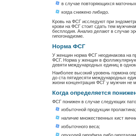
в случае повторяющихся маточных
когда снижено либидо.
Кровь на ФСГ исследуют при эндометри
крови на ФСГ стоит сдать тем мужчина
бесплодия. Анализ делают в случае эр
гипогонадизме.
Норма ФСГ
У женщин норма ФСГ неодинакова на п
ФСГ. Норма у женщин в фолликулярную 
девяти международных единиц в одном
Наиболее высокий уровень гормона опр
до ста пятидесяти международных един
жизни концентрация ФСГ у мужчин не ме
Когда определяется пониже
ФСГ понижен в случае следующих пато
избыточной продукции пролактина;
наличие множественных кист яични
избыточного веса;
опухолей гипофиза либо гипоталам