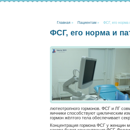
Главная
»
Пациентам
»
ФСГ, его норма 
ФСГ, его норма и п
лютеотропного гормонов. ФСГ и ЛГ сов
яичники способствуют циклическим изм
гормон жёлтого тела обеспечивает сек
Концентрация гормона ФСГ у женщин ме