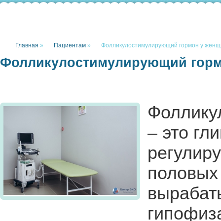
Главная
»
Пациентам
»
Фолликулостимулирующий гормон у женщ
Фолликулостимулирующий горм
Фоллику
– это гл
регулир
половых 
вырабат
гипофиза