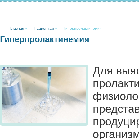
Главная
»
Пациентам
»
Гиперпролактинемия
Гиперпролактинемия
Для выя
пролакти
физиолог
представ
продуцир
организм