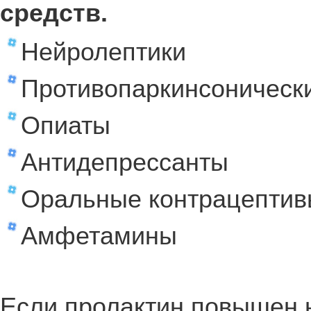
средств.
Нейролептики
Противопаркинсоническ
Опиаты
Антидепрессанты
Оральные контрацепти
Амфетамины
Если пролактин повышен 